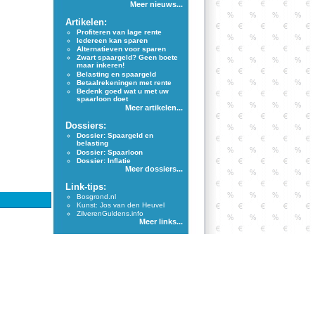
Meer nieuws...
Artikelen:
Profiteren van lage rente
Iedereen kan sparen
Alternatieven voor sparen
Zwart spaargeld? Geen boete
maar inkeren!
Belasting en spaargeld
Betaalrekeningen met rente
Bedenk goed wat u met uw
spaarloon doet
Meer artikelen...
Dossiers:
Dossier: Spaargeld en
belasting
Dossier: Spaarloon
Dossier: Inflatie
Meer dossiers...
Link-tips:
Bosgrond.nl
Kunst: Jos van den Heuvel
ZilverenGuldens.info
Meer links...