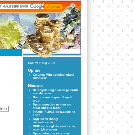
Datum: 8-aug-2026
Opinie:
Column: Mijn pensioenplan?
Aflossen!
Nieuws:
Belangstelling sparen gedaald
met de rente
Nul procent is geen 1 april
grap
Spaartegoeden nemen toe
maar inleg is lager
Inflatie in 2015 de laagste na
1987
Argenta verhoogt
depositorente
NIBC verhoogt depositorente
naar 1,6 procent
Spaarbelasting verandert