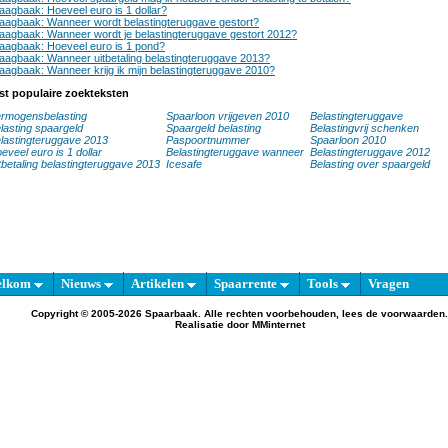
aagbaak: Hoeveel euro is 1 dollar?
aagbaak: Wanneer wordt belastingteruggave gestort?
aagbaak: Wanneer wordt je belastingteruggave gestort 2012?
aagbaak: Hoeveel euro is 1 pond?
aagbaak: Wanneer uitbetaling belastingteruggave 2013?
aagbaak: Wanneer krijg ik mijn belastingteruggave 2010?
st populaire zoekteksten
rmogensbelasting
Spaarloon vrijgeven 2010
Belastingteruggave
lasting spaargeld
Spaargeld belasting
Belastingvrij schenken
lastingteruggave 2013
Paspoortnummer
Spaarloon 2010
eveel euro is 1 dollar
Belastingteruggave wanneer
Belastingteruggave 2012
tbetaling belastingteruggave 2013
Icesafe
Belasting over spaargeld
elkom
Nieuws
Artikelen
Spaarrente
Tools
Vragen
Copyright © 2005-2026 Spaarbaak. Alle rechten voorbehouden, lees de
voorwaarden
.
Realisatie door
MMinternet