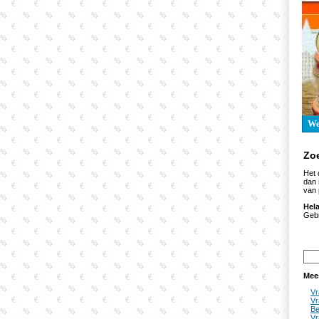
W
Zo
Het 
dan
van 
Hel
Gebr
Mee
Vr
Vr
Be
Vr