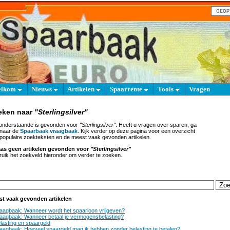
elkom
Nieuws
Artikelen
Spaarrente
Tools
Vragen
eken naar
"Sterlingsilver"
onderstaande is gevonden voor
"Sterlingsilver"
. Heeft u vragen over sparen, ga
 naar de
Spaarbaak vraagbaak
. Kijk verder op deze pagina voor een overzicht
populaire zoekteksten en de meest vaak gevonden artikelen.
aas geen artikelen gevonden voor
"Sterlingsilver"
uik het zoekveld hieronder om verder te zoeken.
st vaak gevonden artikelen
aagbaak: Wanneer wordt het spaarloon vrijgeven?
aagbaak: Wanneer betaal je vermogensbelasting?
lasting en spaargeld
aagbaak: Hoeveel spaargeld mag ik hebben zonder belasting te betalen?