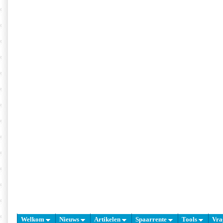
Welkom
Nieuws
Artikelen
Spaarrente
Tools
Vra