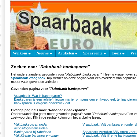
Welkom
Nieuws
Artikelen
Spaarrente
Tools
Vra
Zoeken naar
"Rabobank banksparen"
Het onderstaande is gevonden voor
"Rabobank banksparen"
. Heeft u vragen over s
Spaarbaak vraagbaak
. Kijk verder op deze pagina voor een overzicht van populair
meest vaak gevonden artikelen.
Gevonden pagina voor
"Rabobank banksparen"
Vraagbaak: Wat is banksparen?
Banksparen is een relatief nieuwe manier om pensioen en hypotheek te financieren
banksparen is volgens onderzoek dat...
Overige pagina's voor
"Rabobank banksparen"
Onderstaande lijst geeft meer gevonden pagina's voor
"Rabobank banksparen"
en vo
zoekwoorden. Klik in de rechterkolom om het artikel te lezen.
Valt banksparen onder
Vraagbaak: Valt banksparen onder de
depositogarantiestelsel
Banksparen bij rabobank
Spaarders verruilen ABN Amro voor
Valt lijfrente banksparen onder
Vraagbaak: Valt lijfrente banksparen