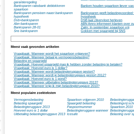
garantieregeling
Banksparen rabobank deblokkeren
Banken houden spaarloon liever vas
spaarloon
Banksparen pensioen naast banksparen
Banksparen geeft belastingvoordeel 
hypotheek
hypotheek
Dsb+banksparen
DSB laat zilvervloot herleven
Abn-banksparen
ABN Amro informeert klanten over o
Banksparen 28-01
Zalm: In september spaarloon vrij
Sns banksparen
Gokken met spaargeld bij SNS
Meest vaak gevonden artikelen
Vraagbaak: Wanneer wordt het spaarloon vrijgeven?
Vraagbaak: Wanneer betaal je vermogensbelasting?
Belasting en spaargeld
Vraagbaak: Hoeveel spaargeld mag ik hebben zonder belasting te betalen?
Vraagbaak: Hoeveel euro is 1 dollar?
Vraagbaak: Wanneer wordt belastingteruggave gestort?
Vraagbaak: Wanneer wordt je belastingteruggave gestort 2012?
Vraagbaak: Hoeveel euro is 1 pond?
Vraagbaak: Wanneer uitbetaling belastingteruggave 2013?
Vraagbaak: Wanneer krijg ik mijn belastingteruggave 2010?
Meest populaire zoekteksten
Vermogensbelasting
Spaarloon vrijgeven 2010
Belastingterugg
Belasting spaargeld
Spaargeld belasting
Belastingvrij sc
Belastingteruggave 2013
Paspoortnummer
Spaarloon 2010
Hoeveel euro is 1 dollar
Belastingteruggave wanneer
Belastingterugg
Uitbetaling belastingteruggave 2013
Icesafe
Belasting over s