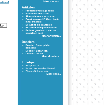
Meer nieuws...
 hebben?
Artikelen:
Profiteren van lage rente
Iedereen kan sparen
Alternatieven voor sparen
Zwart spaargeld? Geen boete
maar inkeren!
Belasting en spaargeld
Betaalrekeningen met rente
Bedenk goed wat u met uw
spaarloon doet
Meer artikelen...
Dossiers:
Dossier: Spaargeld en
belasting
Dossier: Spaarloon
Dossier: Inflatie
Meer dossiers...
Link-tips:
Bosgrond.nl
Kunst: Jos van den Heuvel
ZilverenGuldens.info
Meer links...