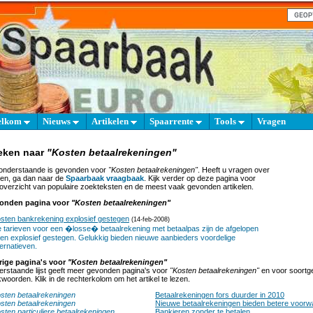
elkom
Nieuws
Artikelen
Spaarrente
Tools
Vragen
eken naar
"Kosten betaalrekeningen"
onderstaande is gevonden voor
"Kosten betaalrekeningen"
. Heeft u vragen over
en, ga dan naar de
Spaarbaak vraagbaak
. Kijk verder op deze pagina voor
overzicht van populaire zoekteksten en de meest vaak gevonden artikelen.
onden pagina voor
"Kosten betaalrekeningen"
sten bankrekening explosief gestegen
(14-feb-2008)
 tarieven voor een �losse� betaalrekening met betaalpas zijn de afgelopen
ren explosief gestegen. Gelukkig bieden nieuwe aanbieders voordelige
ternatieven.
rige pagina's voor
"Kosten betaalrekeningen"
rstaande lijst geeft meer gevonden pagina's voor
"Kosten betaalrekeningen"
en voor soortge
woorden. Klik in de rechterkolom om het artikel te lezen.
sten betaalrekeningen
Betaalrekeningen fors duurder in 2010
sten betaalrekeningen
Nieuwe betaalrekeningen bieden betere voor
sten particuliere betaalrekeningen
Bankieren zonder te betalen