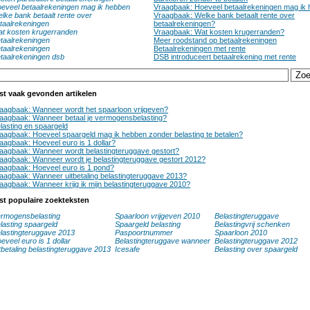
eveel betaalrekeningen mag ik hebben
Vraagbaak: Hoeveel betaalrekeningen mag ik
lke bank betaalt rente over
Vraagbaak: Welke bank betaalt rente over
taalrekeningen
betaalrekeningen?
t kosten krugerranden
Vraagbaak: Wat kosten krugerranden?
taalrekeningen
Meer roodstand op betaalrekeningen
taalrekeningen
Betaalrekeningen met rente
taalrekeningen dsb
DSB introduceert betaalrekening met rente
st vaak gevonden artikelen
aagbaak: Wanneer wordt het spaarloon vrijgeven?
aagbaak: Wanneer betaal je vermogensbelasting?
lasting en spaargeld
aagbaak: Hoeveel spaargeld mag ik hebben zonder belasting te betalen?
aagbaak: Hoeveel euro is 1 dollar?
aagbaak: Wanneer wordt belastingteruggave gestort?
aagbaak: Wanneer wordt je belastingteruggave gestort 2012?
aagbaak: Hoeveel euro is 1 pond?
aagbaak: Wanneer uitbetaling belastingteruggave 2013?
aagbaak: Wanneer krijg ik mijn belastingteruggave 2010?
st populaire zoekteksten
rmogensbelasting
Spaarloon vrijgeven 2010
Belastingteruggave
lasting spaargeld
Spaargeld belasting
Belastingvrij schenken
lastingteruggave 2013
Paspoortnummer
Spaarloon 2010
eveel euro is 1 dollar
Belastingteruggave wanneer
Belastingteruggave 2012
tbetaling belastingteruggave 2013
Icesafe
Belasting over spaargeld