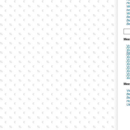
Ho
We
be
Wa
Be
Be
Be
Mee
Vr
Vr
Be
Vr
Vr
Vr
Vr
Vr
Vr
Vr
Mee
Ve
Be
Be
Ho
Ui