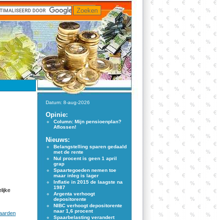
Datum: 8-aug-2026
Opinie:
Column: Mijn pensioenplan?
Aflossen!
Nieuws:
Belangstelling sparen gedaald
met de rente
Nul procent is geen 1 april
grap
Spaartegoeden nemen toe
maar inleg is lager
Inflatie in 2015 de laagste na
1987
lijke
Argenta verhoogt
depositorente
NIBC verhoogt depositorente
naar 1,6 procent
waarden
Spaarbelasting verandert