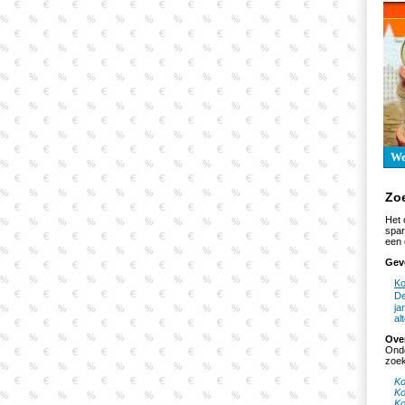
W
Zo
Het 
spar
een 
Gev
Ko
De
ja
al
Ove
Onde
zoek
Ko
Ko
Ko