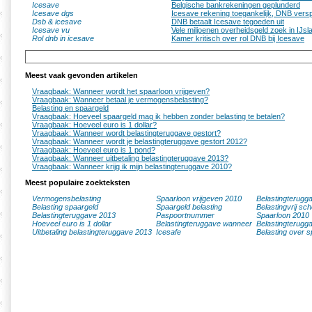
Icesave
Belgische bankrekeningen geplunderd
Icesave dgs
Icesave rekening toegankelijk, DNB versp
Dsb & icesave
DNB betaalt Icesave tegoeden uit
Icesave vu
Vele miljoenen overheidsgeld zoek in IJsl
Rol dnb in icesave
Kamer kritisch over rol DNB bij Icesave
Meest vaak gevonden artikelen
Vraagbaak: Wanneer wordt het spaarloon vrijgeven?
Vraagbaak: Wanneer betaal je vermogensbelasting?
Belasting en spaargeld
Vraagbaak: Hoeveel spaargeld mag ik hebben zonder belasting te betalen?
Vraagbaak: Hoeveel euro is 1 dollar?
Vraagbaak: Wanneer wordt belastingteruggave gestort?
Vraagbaak: Wanneer wordt je belastingteruggave gestort 2012?
Vraagbaak: Hoeveel euro is 1 pond?
Vraagbaak: Wanneer uitbetaling belastingteruggave 2013?
Vraagbaak: Wanneer krijg ik mijn belastingteruggave 2010?
Meest populaire zoekteksten
Vermogensbelasting
Spaarloon vrijgeven 2010
Belastingterugg
Belasting spaargeld
Spaargeld belasting
Belastingvrij sc
Belastingteruggave 2013
Paspoortnummer
Spaarloon 2010
Hoeveel euro is 1 dollar
Belastingteruggave wanneer
Belastingterugg
Uitbetaling belastingteruggave 2013
Icesafe
Belasting over s