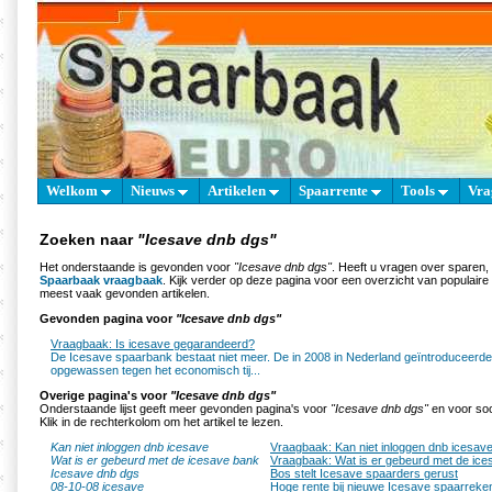
Welkom
Nieuws
Artikelen
Spaarrente
Tools
Vra
Zoeken naar
"Icesave dnb dgs"
Het onderstaande is gevonden voor
"Icesave dnb dgs"
. Heeft u vragen over sparen,
Spaarbaak vraagbaak
. Kijk verder op deze pagina voor een overzicht van populair
meest vaak gevonden artikelen.
Gevonden pagina voor
"Icesave dnb dgs"
Vraagbaak: Is icesave gegarandeerd?
De Icesave spaarbank bestaat niet meer. De in 2008 in Nederland geïntroduceerd
opgewassen tegen het economisch tij...
Overige pagina's voor
"Icesave dnb dgs"
Onderstaande lijst geeft meer gevonden pagina's voor
"Icesave dnb dgs"
en voor soo
Klik in de rechterkolom om het artikel te lezen.
Kan niet inloggen dnb icesave
Vraagbaak: Kan niet inloggen dnb icesav
Wat is er gebeurd met de icesave bank
Vraagbaak: Wat is er gebeurd met de ic
Icesave dnb dgs
Bos stelt Icesave spaarders gerust
08-10-08 icesave
Hoge rente bij nieuwe Icesave spaarreke