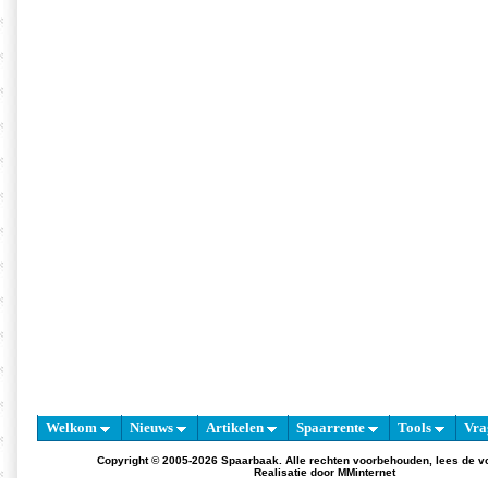
Welkom
Nieuws
Artikelen
Spaarrente
Tools
Vra
Copyright © 2005-2026 Spaarbaak. Alle rechten voorbehouden, lees de
v
Realisatie door
MMinternet