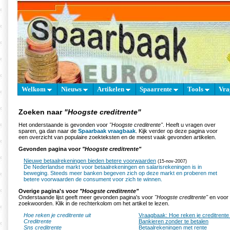
Welkom
Nieuws
Artikelen
Spaarrente
Tools
Vra
Zoeken naar
"Hoogste creditrente"
Het onderstaande is gevonden voor
"Hoogste creditrente"
. Heeft u vragen over
sparen, ga dan naar de
Spaarbaak vraagbaak
. Kijk verder op deze pagina voor
een overzicht van populaire zoekteksten en de meest vaak gevonden artikelen.
Gevonden pagina voor
"Hoogste creditrente"
Nieuwe betaalrekeningen bieden betere voorwaarden
(15-nov-2007)
De Nederlandse markt voor betaalrekeningen en salarisrekeningen is in
beweging. Steeds meer banken begeven zich op deze markt en proberen met
betere voorwaarden de consument voor zich te winnen.
Overige pagina's voor
"Hoogste creditrente"
Onderstaande lijst geeft meer gevonden pagina's voor
"Hoogste creditrente"
en voor 
zoekwoorden. Klik in de rechterkolom om het artikel te lezen.
Hoe reken je creditrente uit
Vraagbaak: Hoe reken je creditrente 
Creditrente
Bankieren zonder te betalen
Sns creditrente
Betaalrekeningen met rente