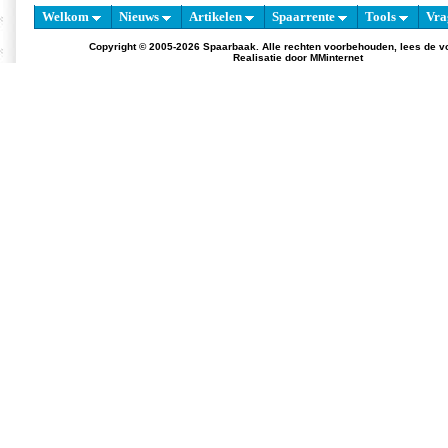
Welkom
Nieuws
Artikelen
Spaarrente
Tools
Vra
Copyright © 2005-2026 Spaarbaak. Alle rechten voorbehouden, lees de
v
Realisatie door
MMinternet