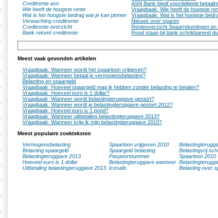
Creditrente asn
ASN Bank biedt voordeligste betaal
Wie heeft de hoogste rente
Vraagbaak: Wie heeft de hoogste re
Wat is het hoogste bedrag wat je kan pinnen
Vraagbaak: Wat is het hoogste bedra
Verwachting creditrente
Nieuws over sparen
Creditrente overzicht
Renteoverzicht Spaarrekeningen en 
Bank rekent creditrente
Rood staan bij bank schrikbarend du
Meest vaak gevonden artikelen
Vraagbaak: Wanneer wordt het spaarloon vrijgeven?
Vraagbaak: Wanneer betaal je vermogensbelasting?
Belasting en spaargeld
Vraagbaak: Hoeveel spaargeld mag ik hebben zonder belasting te betalen?
Vraagbaak: Hoeveel euro is 1 dollar?
Vraagbaak: Wanneer wordt belastingteruggave gestort?
Vraagbaak: Wanneer wordt je belastingteruggave gestort 2012?
Vraagbaak: Hoeveel euro is 1 pond?
Vraagbaak: Wanneer uitbetaling belastingteruggave 2013?
Vraagbaak: Wanneer krijg ik mijn belastingteruggave 2010?
Meest populaire zoekteksten
Vermogensbelasting
Spaarloon vrijgeven 2010
Belastingterugg
Belasting spaargeld
Spaargeld belasting
Belastingvrij sc
Belastingteruggave 2013
Paspoortnummer
Spaarloon 2010
Hoeveel euro is 1 dollar
Belastingteruggave wanneer
Belastingterugg
Uitbetaling belastingteruggave 2013
Icesafe
Belasting over s