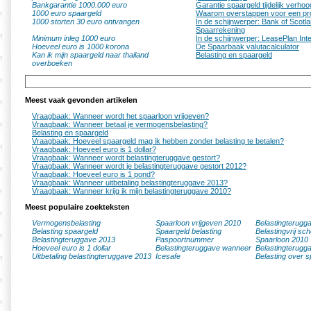
Bankgarantie 1000.000 euro
Garantie spaargeld tijdelijk verho
1000 euro spaargeld
Waarom overstappen voor een pr
1000 storten 30 euro ontvangen
In de schijnwerper: Bank of Scotla
Spaarrekening
Minimum inleg 1000 euro
In de schijnwerper: LeasePlan Int
Hoeveel euro is 1000 korona
De Spaarbaak valutacalculator
Kan ik mijn spaargeld naar thailand
Belasting en spaargeld
overboeken
Meest vaak gevonden artikelen
Vraagbaak: Wanneer wordt het spaarloon vrijgeven?
Vraagbaak: Wanneer betaal je vermogensbelasting?
Belasting en spaargeld
Vraagbaak: Hoeveel spaargeld mag ik hebben zonder belasting te betalen?
Vraagbaak: Hoeveel euro is 1 dollar?
Vraagbaak: Wanneer wordt belastingteruggave gestort?
Vraagbaak: Wanneer wordt je belastingteruggave gestort 2012?
Vraagbaak: Hoeveel euro is 1 pond?
Vraagbaak: Wanneer uitbetaling belastingteruggave 2013?
Vraagbaak: Wanneer krijg ik mijn belastingteruggave 2010?
Meest populaire zoekteksten
Vermogensbelasting
Spaarloon vrijgeven 2010
Belastingterugg
Belasting spaargeld
Spaargeld belasting
Belastingvrij sc
Belastingteruggave 2013
Paspoortnummer
Spaarloon 2010
Hoeveel euro is 1 dollar
Belastingteruggave wanneer
Belastingterugg
Uitbetaling belastingteruggave 2013
Icesafe
Belasting over s