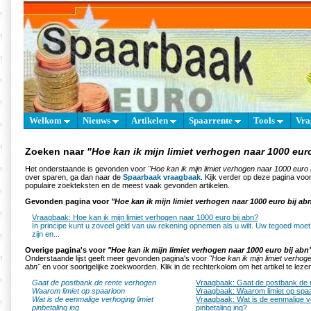
Welkom
Nieuws
Artikelen
Spaarrente
Tools
Vra
Zoeken naar
"Hoe kan ik mijn limiet verhogen naar 1000 eur
Het onderstaande is gevonden voor
"Hoe kan ik mijn limiet verhogen naar 1000 euro 
over sparen, ga dan naar de
Spaarbaak vraagbaak
. Kijk verder op deze pagina voo
populaire zoekteksten en de meest vaak gevonden artikelen.
Gevonden pagina voor
"Hoe kan ik mijn limiet verhogen naar 1000 euro bij ab
Vraagbaak: Hoe kan ik mijn limiet verhogen naar 1000 euro bij abn?
In principe kunt u zoveel geld van uw rekening opnemen als u wilt. Uw tegoed moet
zijn en...
Overige pagina's voor
"Hoe kan ik mijn limiet verhogen naar 1000 euro bij abn
Onderstaande lijst geeft meer gevonden pagina's voor
"Hoe kan ik mijn limiet verhog
abn"
en voor soortgelijke zoekwoorden. Klik in de rechterkolom om het artikel te leze
Gaat de postbank de rente verhogen
Vraagbaak: Gaat de postbank de 
Waarom limiet op spaarloon
Vraagbaak: Waarom limiet op spa
Wat is de eenmalige verhoging limiet
Vraagbaak: Wat is de eenmalige ve
pinbetaling ing
pinbetaling ing?