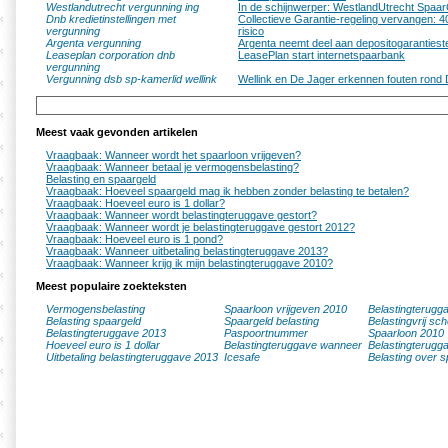
Westlandutrecht vergunning ing
In de schijnwerper: WestlandUtrecht Spaar
Dnb kredietinstellingen met
Collectieve Garantie-regeling vervangen: 4
vergunning
risico
Argenta vergunning
Argenta neemt deel aan depositogarantieste
Leaseplan corporation dnb
LeasePlan start internetspaarbank
vergunning
Vergunning dsb sp-kamerlid wellink
Wellink en De Jager erkennen fouten rond
Meest vaak gevonden artikelen
Vraagbaak: Wanneer wordt het spaarloon vrijgeven?
Vraagbaak: Wanneer betaal je vermogensbelasting?
Belasting en spaargeld
Vraagbaak: Hoeveel spaargeld mag ik hebben zonder belasting te betalen?
Vraagbaak: Hoeveel euro is 1 dollar?
Vraagbaak: Wanneer wordt belastingteruggave gestort?
Vraagbaak: Wanneer wordt je belastingteruggave gestort 2012?
Vraagbaak: Hoeveel euro is 1 pond?
Vraagbaak: Wanneer uitbetaling belastingteruggave 2013?
Vraagbaak: Wanneer krijg ik mijn belastingteruggave 2010?
Meest populaire zoekteksten
Vermogensbelasting
Spaarloon vrijgeven 2010
Belastingterugg
Belasting spaargeld
Spaargeld belasting
Belastingvrij sc
Belastingteruggave 2013
Paspoortnummer
Spaarloon 2010
Hoeveel euro is 1 dollar
Belastingteruggave wanneer
Belastingterugg
Uitbetaling belastingteruggave 2013
Icesafe
Belasting over s