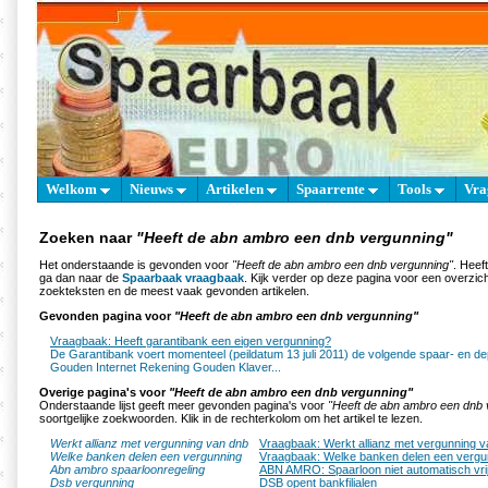
Welkom
Nieuws
Artikelen
Spaarrente
Tools
Vra
Zoeken naar
"Heeft de abn ambro een dnb vergunning"
Het onderstaande is gevonden voor
"Heeft de abn ambro een dnb vergunning"
. Heef
ga dan naar de
Spaarbaak vraagbaak
. Kijk verder op deze pagina voor een overzich
zoekteksten en de meest vaak gevonden artikelen.
Gevonden pagina voor
"Heeft de abn ambro een dnb vergunning"
Vraagbaak: Heeft garantibank een eigen vergunning?
De Garantibank voert momenteel (peildatum 13 juli 2011) de volgende spaar- en de
Gouden Internet Rekening Gouden Klaver...
Overige pagina's voor
"Heeft de abn ambro een dnb vergunning"
Onderstaande lijst geeft meer gevonden pagina's voor
"Heeft de abn ambro een dnb 
soortgelijke zoekwoorden. Klik in de rechterkolom om het artikel te lezen.
Werkt allianz met vergunning van dnb
Vraagbaak: Werkt allianz met vergunning 
Welke banken delen een vergunning
Vraagbaak: Welke banken delen een vergu
Abn ambro spaarloonregeling
ABN AMRO: Spaarloon niet automatisch vr
Dsb vergunning
DSB opent bankfilialen