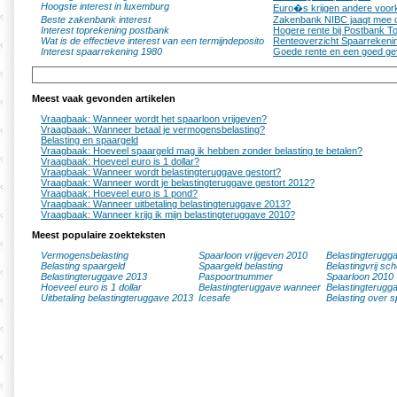
Hoogste interest in luxemburg
Euro�s krijgen andere voor
Beste zakenbank interest
Zakenbank NIBC jaagt mee 
Interest toprekening postbank
Hogere rente bij Postbank T
Wat is de effectieve interest van een termijndeposito
Renteoverzicht Spaarrekenin
Interest spaarrekening 1980
Goede rente en een goed ge
Meest vaak gevonden artikelen
Vraagbaak: Wanneer wordt het spaarloon vrijgeven?
Vraagbaak: Wanneer betaal je vermogensbelasting?
Belasting en spaargeld
Vraagbaak: Hoeveel spaargeld mag ik hebben zonder belasting te betalen?
Vraagbaak: Hoeveel euro is 1 dollar?
Vraagbaak: Wanneer wordt belastingteruggave gestort?
Vraagbaak: Wanneer wordt je belastingteruggave gestort 2012?
Vraagbaak: Hoeveel euro is 1 pond?
Vraagbaak: Wanneer uitbetaling belastingteruggave 2013?
Vraagbaak: Wanneer krijg ik mijn belastingteruggave 2010?
Meest populaire zoekteksten
Vermogensbelasting
Spaarloon vrijgeven 2010
Belastingterugg
Belasting spaargeld
Spaargeld belasting
Belastingvrij sc
Belastingteruggave 2013
Paspoortnummer
Spaarloon 2010
Hoeveel euro is 1 dollar
Belastingteruggave wanneer
Belastingterugg
Uitbetaling belastingteruggave 2013
Icesafe
Belasting over s