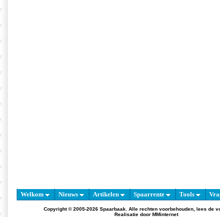
Welkom
Nieuws
Artikelen
Spaarrente
Tools
Vra
Copyright © 2005-2026 Spaarbaak. Alle rechten voorbehouden, lees de
v
Realisatie door
MMinternet