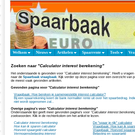
Welkom
Nieuws
Artikelen
Spaarrente
Tools
Vra
Zoeken naar
"Calculator interest berekening"
Het onderstaande is gevonden voor
"Calculator interest berekening"
. Heeft u vragen
naar de
Spaarbaak vraagbaak
. Kijk verder op deze pagina voor een overzicht van 
de meest vaak gevonden artikelen.
Gevonden pagina voor
"Calculator interest berekening"
Vraagbaak: Hoe bereken je samengestelde interest calculator?
Bij een spaarrekening keert de bank normaliter rente uit over het spaarbedrag. Ind
niet wordt opgenomen zal...
Overige pagina's voor
"Calculator interest berekening"
Onderstaande lijst geeft meer gevonden pagina's voor
"Calculator interest berekenin
zoekwoorden. Klik in de rechterkolom om het artikel te lezen.
Calculator interest berekening
De "spaar je rijk" calculator
Hoe kan ik sparen calculator
Vraagbaak: Hoe kan ik spare
Hoeveel spaargeld calculator
Vraagbaak: Hoeveel spaargel
Vermogensbelasting interest
Belasting en spaargeld