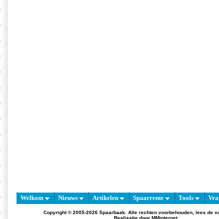
Welkom
Nieuws
Artikelen
Spaarrente
Tools
Vra
Copyright © 2005-2026 Spaarbaak. Alle rechten voorbehouden, lees de
v
Realisatie door
MMinternet