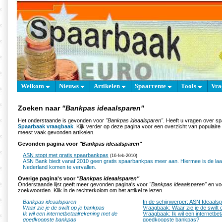
Welkom
Nieuws
Artikelen
Spaarrente
Tools
Vra
Zoeken naar
"Bankpas ideaalsparen"
Het onderstaande is gevonden voor
"Bankpas ideaalsparen"
. Heeft u vragen over s
Spaarbaak vraagbaak
. Kijk verder op deze pagina voor een overzicht van populair
meest vaak gevonden artikelen.
Gevonden pagina voor
"Bankpas ideaalsparen"
ASN stopt met gratis spaarbankpas
(16-feb-2010)
ASN Bank biedt vanaf 2010 geen gratis spaarbankpas meer aan. Hiermee is de laat
Nederland komen te vervallen.
Overige pagina's voor
"Bankpas ideaalsparen"
Onderstaande lijst geeft meer gevonden pagina's voor
"Bankpas ideaalsparen"
en voo
zoekwoorden. Klik in de rechterkolom om het artikel te lezen.
Bankpas ideaalsparen
In de schijnwerper: ASN Ideaals
Waar zie je de swift op je bankpas
Vraagbaak: Waar zie je de swift 
Ik wil een internetbetaalrekening met de
Vraagbaak: Ik wil een internetbe
goedkoopste bankpas
goedkoopste bankpas?