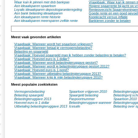
Waar kan ik pinnen met dsb bankpas
Vraagbaak: Waar kan ik pinnen 
Asn ideaalsparen spaarloon
Hogere spaarrente bij jacht op v
Loyalis ideaalsparen depositogarantieregeling
Renteoverzicht Spaarrekeningen 
Asn bank belasting ideaalsparen
Goede rente en een goed gevoel
Asn ideaalsparen rente historie
Koopkracht versus inflatie
Asn ideaalsparen meersparen zelfde rente
Bankieren zonder te betalen
Meest vaak gevonden artikelen
Vraagbaak: Wanneer wordt het spaarloon vrijgeven?
Vraagbaak: Wanneer betaal je vermogensbelasting?
Belasting en spaargeld
Vraagbaak: Hoeveel spaargeld mag ik hebben zonder belasting te betalen?
Vraagbaak: Hoeveel euro is 1 dollar?
Vraagbaak: Wanneer wordt belastingteruggave gestort?
Vraagbaak: Wanneer wordt je belastingteruggave gestort 2012?
Vraagbaak: Hoeveel euro is 1 pond?
Vraagbaak: Wanneer uitbetaling belastingteruggave 2013?
Vraagbaak: Wanneer krijg ik mijn belastingteruggave 2010?
Meest populaire zoekteksten
Vermogensbelasting
Spaarloon vrijgeven 2010
Belastingterugg
Belasting spaargeld
Spaargeld belasting
Belastingvrij sc
Belastingteruggave 2013
Paspoortnummer
Spaarloon 2010
Hoeveel euro is 1 dollar
Belastingteruggave wanneer
Belastingterugg
Uitbetaling belastingteruggave 2013
Icesafe
Belasting over s