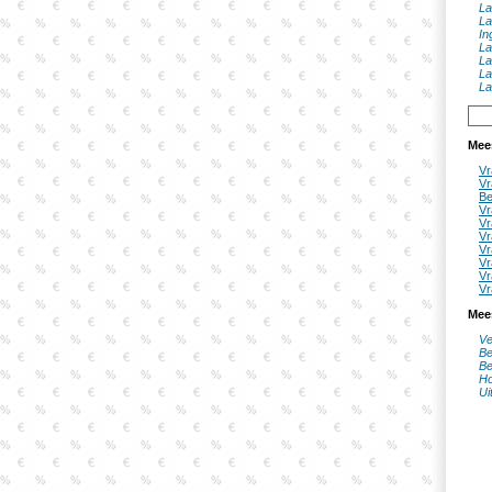
La
La
In
La
La
La
La
Mee
Vr
Vr
Be
Vr
Vr
Vr
Vr
Vr
Vr
Vr
Mee
Ve
Be
Be
Ho
Ui