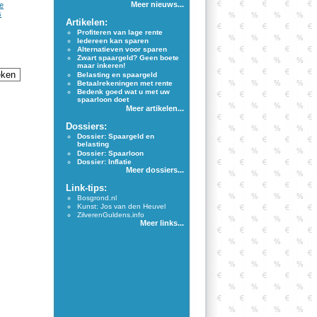
Meer nieuws...
e
s
Artikelen:
Profiteren van lage rente
Iedereen kan sparen
Alternatieven voor sparen
Zwart spaargeld? Geen boete
maar inkeren!
Belasting en spaargeld
Betaalrekeningen met rente
Bedenk goed wat u met uw
spaarloon doet
Meer artikelen...
Dossiers:
Dossier: Spaargeld en
belasting
Dossier: Spaarloon
Dossier: Inflatie
Meer dossiers...
Link-tips:
Bosgrond.nl
Kunst: Jos van den Heuvel
ZilverenGuldens.info
Meer links...