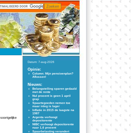
Datum: 7-aug-2026
Opinie:
Column: Mijn pensioenplan?
Aflossen!
Nieuws:
Belangstelling sparen gedaald
met de rente
Nul procent is geen 1 april
grap
Spaartegoeden nemen toe
maar inleg is lager
Inflatie in 2015 de laagste na
1987
Argenta verhoogt
soortgelijke
depositorente
NIBC verhoogt depositorente
naar 1,6 procent
Spaarbelasting verandert