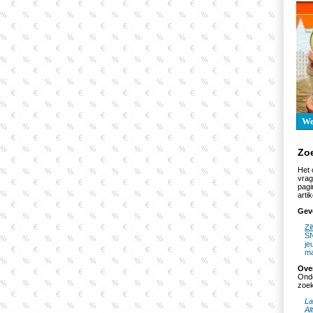
W
Zo
Het 
vrag
pagi
artik
Gev
Zi
SN
je
ma
Ove
Onde
zoek
La
Al