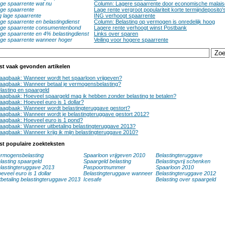
ge spaarrente wat nu
Column: Lagere spaarrente door economische malais
ge spaarrente
Lage rente vergroot populariteit korte termijndeposito'
g lage spaarrente
ING verhoogt spaarrente
ge spaarrente en belastingdienst
Column: Belasting op vermogen is onredelijk hoog
ge spaarrente consumentenbond
Lagere rente verhoogt winst Postbank
ge spaarrente en 4% belastingdienst
Links over sparen
ge spaarrente wanneer hoger
Veiling voor hogere spaarrente
st vaak gevonden artikelen
aagbaak: Wanneer wordt het spaarloon vrijgeven?
aagbaak: Wanneer betaal je vermogensbelasting?
lasting en spaargeld
aagbaak: Hoeveel spaargeld mag ik hebben zonder belasting te betalen?
aagbaak: Hoeveel euro is 1 dollar?
aagbaak: Wanneer wordt belastingteruggave gestort?
aagbaak: Wanneer wordt je belastingteruggave gestort 2012?
aagbaak: Hoeveel euro is 1 pond?
aagbaak: Wanneer uitbetaling belastingteruggave 2013?
aagbaak: Wanneer krijg ik mijn belastingteruggave 2010?
st populaire zoekteksten
rmogensbelasting
Spaarloon vrijgeven 2010
Belastingteruggave
lasting spaargeld
Spaargeld belasting
Belastingvrij schenken
lastingteruggave 2013
Paspoortnummer
Spaarloon 2010
eveel euro is 1 dollar
Belastingteruggave wanneer
Belastingteruggave 2012
tbetaling belastingteruggave 2013
Icesafe
Belasting over spaargeld