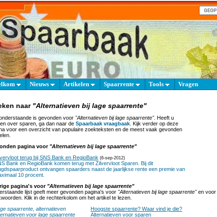
elkom
Nieuws
Artikelen
Spaarrente
Tools
Vragen
eken naar
"Alternatieven bij lage spaarrente"
onderstaande is gevonden voor
"Alternatieven bij lage spaarrente"
. Heeft u
en over sparen, ga dan naar de
Spaarbaak vraagbaak
. Kijk verder op deze
na voor een overzicht van populaire zoekteksten en de meest vaak gevonden
elen.
onden pagina voor
"Alternatieven bij lage spaarrente"
lvervloot terug bij SNS Bank en RegioBank
(6-sep-2012)
S Bank en RegioBank komen terug met Zilvervloot Sparen. Bij dit
ugdspaarproduct ontvangen spaarders naast de jaarlijkse rente een premie van
ximaal 10 procent.
rige pagina's voor
"Alternatieven bij lage spaarrente"
rstaande lijst geeft meer gevonden pagina's voor
"Alternatieven bij lage spaarrente"
en voor 
woorden. Klik in de rechterkolom om het artikel te lezen.
ge spaarrente, alternatieven
Hoogste spaarrente? Waar vind je die?
ternatieven voor lage spaarrente
Alternatieven voor sparen