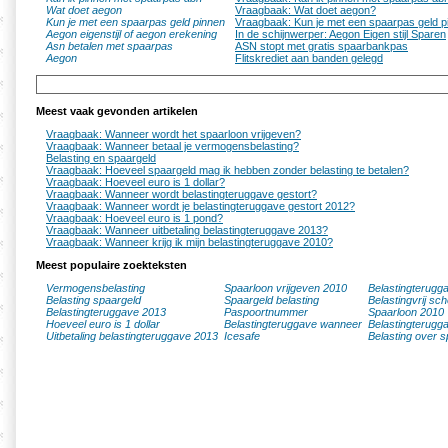
Wat doet aegon
Vraagbaak: Wat doet aegon?
Kun je met een spaarpas geld pinnen
Vraagbaak: Kun je met een spaarpas geld p
Aegon eigenstijl of aegon erekening
In de schijnwerper: Aegon Eigen stijl Sparen
Asn betalen met spaarpas
ASN stopt met gratis spaarbankpas
Aegon
Flitskrediet aan banden gelegd
Meest vaak gevonden artikelen
Vraagbaak: Wanneer wordt het spaarloon vrijgeven?
Vraagbaak: Wanneer betaal je vermogensbelasting?
Belasting en spaargeld
Vraagbaak: Hoeveel spaargeld mag ik hebben zonder belasting te betalen?
Vraagbaak: Hoeveel euro is 1 dollar?
Vraagbaak: Wanneer wordt belastingteruggave gestort?
Vraagbaak: Wanneer wordt je belastingteruggave gestort 2012?
Vraagbaak: Hoeveel euro is 1 pond?
Vraagbaak: Wanneer uitbetaling belastingteruggave 2013?
Vraagbaak: Wanneer krijg ik mijn belastingteruggave 2010?
Meest populaire zoekteksten
Vermogensbelasting
Spaarloon vrijgeven 2010
Belastingterugg
Belasting spaargeld
Spaargeld belasting
Belastingvrij sc
Belastingteruggave 2013
Paspoortnummer
Spaarloon 2010
Hoeveel euro is 1 dollar
Belastingteruggave wanneer
Belastingterugg
Uitbetaling belastingteruggave 2013
Icesafe
Belasting over s