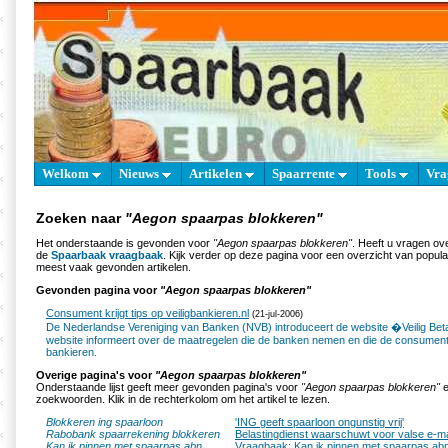
Welkom
Nieuws
Artikelen
Spaarrente
Tools
Vra
Zoeken naar
"Aegon spaarpas blokkeren"
Het onderstaande is gevonden voor
"Aegon spaarpas blokkeren"
. Heeft u vragen ov
de
Spaarbaak vraagbaak
. Kijk verder op deze pagina voor een overzicht van popul
meest vaak gevonden artikelen.
Gevonden pagina voor
"Aegon spaarpas blokkeren"
Consument krijgt tips op veiligbankieren.nl
(21-jul-2006)
De Nederlandse Vereniging van Banken (NVB) introduceert de website �Veilig Be
website informeert over de maatregelen die de banken nemen en die de consument
bankieren.
Overige pagina's voor
"Aegon spaarpas blokkeren"
Onderstaande lijst geeft meer gevonden pagina's voor
"Aegon spaarpas blokkeren"
e
zoekwoorden. Klik in de rechterkolom om het artikel te lezen.
Blokkeren ing spaarloon
'ING geeft spaarloon ongunstig vrij'
Rabobank spaarrekening blokkeren
Belastingdienst waarschuwt voor valse e-ma
Kan ik pinnen met spaarpas abn
Vraagbaak: Kan ik pinnen met spaarpas ab