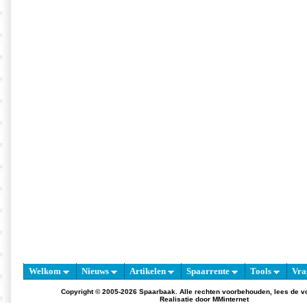
Welkom
Nieuws
Artikelen
Spaarrente
Tools
Vra
Copyright © 2005-2026 Spaarbaak. Alle rechten voorbehouden, lees de
v
Realisatie door
MMinternet