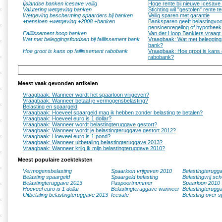
Ijslandse banken icesave veilig
Hoge rente bij nieuwe Icesave
Valutering wetgeving banken
Stichting wil "gestolen" rente 
Wetgeving bescherming spaarders bij banken
Veilig sparen met garantie
+pensioen +wetgeving +2008 +banken
Banksparen geeft belastingvoo
pensioenregeling of hypotheek
Faillissement hoop banken
Van der Hoop Bankiers vraagt 
Wat met beleggingsfondsen bij faillissement bank
Vraagbaak: Wat met beleggingsf
bank?
Hoe groot is kans op faillissement rabobank
Vraagbaak: Hoe groot is kans o
rabobank?
Meest vaak gevonden artikelen
Vraagbaak: Wanneer wordt het spaarloon vrijgeven?
Vraagbaak: Wanneer betaal je vermogensbelasting?
Belasting en spaargeld
Vraagbaak: Hoeveel spaargeld mag ik hebben zonder belasting te betalen?
Vraagbaak: Hoeveel euro is 1 dollar?
Vraagbaak: Wanneer wordt belastingteruggave gestort?
Vraagbaak: Wanneer wordt je belastingteruggave gestort 2012?
Vraagbaak: Hoeveel euro is 1 pond?
Vraagbaak: Wanneer uitbetaling belastingteruggave 2013?
Vraagbaak: Wanneer krijg ik mijn belastingteruggave 2010?
Meest populaire zoekteksten
Vermogensbelasting
Spaarloon vrijgeven 2010
Belastingterugg
Belasting spaargeld
Spaargeld belasting
Belastingvrij sc
Belastingteruggave 2013
Paspoortnummer
Spaarloon 2010
Hoeveel euro is 1 dollar
Belastingteruggave wanneer
Belastingterugg
Uitbetaling belastingteruggave 2013
Icesafe
Belasting over s