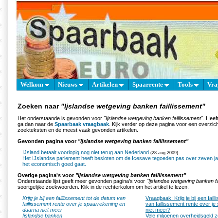
Welkom
Nieuws
Artikelen
Spaarrente
Tools
Vra
Zoeken naar
"Ijslandse wetgeving banken faillissement"
Het onderstaande is gevonden voor
"Ijslandse wetgeving banken faillissement"
. Heef
ga dan naar de
Spaarbaak vraagbaak
. Kijk verder op deze pagina voor een overzich
zoekteksten en de meest vaak gevonden artikelen.
Gevonden pagina voor
"Ijslandse wetgeving banken faillissement"
IJsland betaalt voorlopig nog niet terug aan Nederland
(28-aug-2009)
Het IJslandse parlement heeft besloten om de Icesave tegoeden pas over zeven jaar
het economisch goed gaat.
Overige pagina's voor
"Ijslandse wetgeving banken faillissement"
Onderstaande lijst geeft meer gevonden pagina's voor
"Ijslandse wetgeving banken fa
soortgelijke zoekwoorden. Klik in de rechterkolom om het artikel te lezen.
Krijg je bij een faillissement tot de datum van
Vraagbaak: Krijg je bij een fail
faillissement rente over je spaarrekening en
van faillissement rente over j
daarna niet meer
niet meer?
Ijslandse banken
Vele miljoenen overheidsgeld z