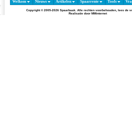
Welkom
Nieuws
Artikelen
Spaarrente
Tools
Vra
Copyright © 2005-2026 Spaarbaak. Alle rechten voorbehouden, lees de
v
Realisatie door
MMinternet