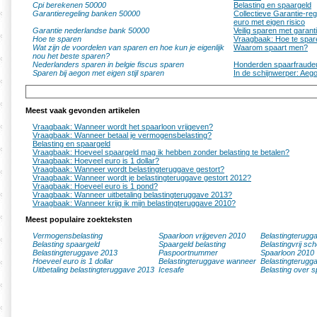
Cpi berekenen 50000
Belasting en spaargeld
Garantieregeling banken 50000
Collectieve Garantie-re
euro met eigen risico
Garantie nederlandse bank 50000
Veilig sparen met garant
Hoe te sparen
Vraagbaak: Hoe te spar
Wat zijn de voordelen van sparen en hoe kun je eigenlijk
Waarom spaart men?
nou het beste sparen?
Nederlanders sparen in belgie fiscus sparen
Honderden spaarfraudeur
Sparen bij aegon met eigen stijl sparen
In de schijnwerper: Aego
Meest vaak gevonden artikelen
Vraagbaak: Wanneer wordt het spaarloon vrijgeven?
Vraagbaak: Wanneer betaal je vermogensbelasting?
Belasting en spaargeld
Vraagbaak: Hoeveel spaargeld mag ik hebben zonder belasting te betalen?
Vraagbaak: Hoeveel euro is 1 dollar?
Vraagbaak: Wanneer wordt belastingteruggave gestort?
Vraagbaak: Wanneer wordt je belastingteruggave gestort 2012?
Vraagbaak: Hoeveel euro is 1 pond?
Vraagbaak: Wanneer uitbetaling belastingteruggave 2013?
Vraagbaak: Wanneer krijg ik mijn belastingteruggave 2010?
Meest populaire zoekteksten
Vermogensbelasting
Spaarloon vrijgeven 2010
Belastingterugg
Belasting spaargeld
Spaargeld belasting
Belastingvrij sc
Belastingteruggave 2013
Paspoortnummer
Spaarloon 2010
Hoeveel euro is 1 dollar
Belastingteruggave wanneer
Belastingterugg
Uitbetaling belastingteruggave 2013
Icesafe
Belasting over s