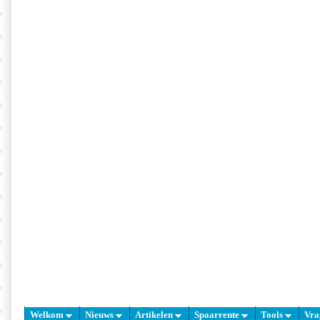
Welkom
Nieuws
Artikelen
Spaarrente
Tools
Vra