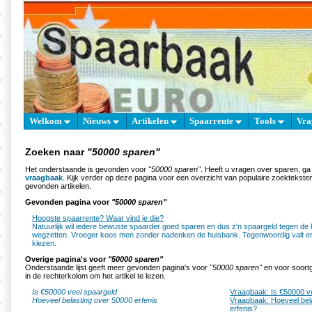
Welkom
Nieuws
Artikelen
Spaarrente
Tools
Vra
Zoeken naar
"50000 sparen"
Het onderstaande is gevonden voor
"50000 sparen"
. Heeft u vragen over sparen, g
vraagbaak
. Kijk verder op deze pagina voor een overzicht van populaire zoektekst
gevonden artikelen.
Gevonden pagina voor
"50000 sparen"
Hoogste spaarrente? Waar vind je die?
Natuurlijk wil iedere bewuste spaarder goed sparen en dus z'n spaargeld tegen de
wegzetten. Vroeger koos men zonder nadenken de huisbank. Tegenwoordig valt er
kiezen.
Overige pagina's voor
"50000 sparen"
Onderstaande lijst geeft meer gevonden pagina's voor
"50000 sparen"
en voor soortg
in de rechterkolom om het artikel te lezen.
Is €50000 veel spaargeld
Vraagbaak: Is €50000 v
Hoeveel belasting over 50000 erfenis
Vraagbaak: Hoeveel bel
erfenis?