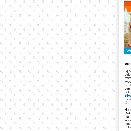
W
Vr
Bij 
bele
over
twee
niet
een 
geld
zilv
roer
als 
Het 
Ook 
buit
land
ook 
of l