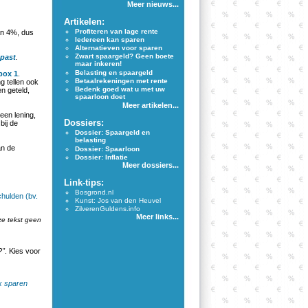
Meer nieuws...
Artikelen:
Profiteren van lage rente
van 4%, dus
Iedereen kan sparen
Alternatieven voor sparen
Zwart spaargeld? Geen boete
epast
.
maar inkeren!
Belasting en spaargeld
box 1
.
Betaalrekeningen met rente
g tellen ook
Bedenk goed wat u met uw
n geteld,
spaarloon doet
Meer artikelen...
een lening,
Dossiers:
bij de
Dossier: Spaargeld en
belasting
n de
Dossier: Spaarloon
Dossier: Inflatie
Meer dossiers...
Link-tips:
Bosgrond.nl
hulden (bv.
Kunst: Jos van den Heuvel
ZilverenGuldens.info
Meer links...
ze tekst geen
?"
. Kies voor
x sparen