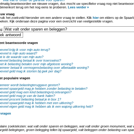
Wat valt er onder de garantie voor sparen?
lmatig beantwoorden we nieuwe vragen, dus mocht uw specifieke vraag nog niet beantwoord
binnenkort terug om het nog eens te proberen.
Lees verder »
 uw vraag
uik het zoekveld hieronder om een andere vraag te stellen. Klik
hier
om elders op de Spaarb
oeken. Kijk onderaan deze pagina voor een overzicht van veelgestelde vragen.
ag:
ent beantwoorde vragen
eveel krijg ik voor mijn auto terug?
eveel is mijn auto waard?
t is de waarde van mijn auto?
eveel belasting betaal ik over koerswinst?
et ik belasting betalen over mijn afgeloste woning?
nneer betaal ik vermogensbelasting over afbetaalde woning?
eveel geld mag ik storten bij gwk per dag?
st populaire vragen
nneer wordt belastingteruggave gestort?
eveel spaargeld mag je hebben zonder belasting te betalen?
eveel geld mag een kind belastingvrij ontvangen?
eveel geld mag je van de bank halen?
eveel procent belasting betaal je in box 1?
eveel spaargeld mag ik hebben met een uitkering?
eveel eigen geld mag ik hebben als ik een wajong uitkering heb?
 vragen
laire zoekteksten:
wat valt onder sparen en beleggen
,
wat valt onder groen monument
,
wat 
rgeld belegingen
,
groen belegging tellen bij spaargeld
,
valt beleggen onder belasting van spa