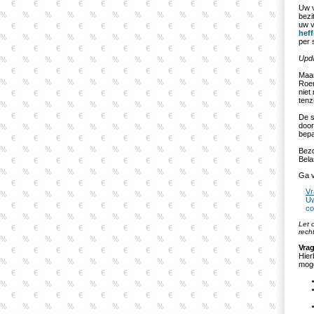
Uw v
bezi
uw v
heff
per 
Upda
Maar
Roer
niet
tenz
De s
door
bepa
Bezo
Bela
Ga v
Vr
Uw
co
Let 
rech
Vrag
Hier
moge