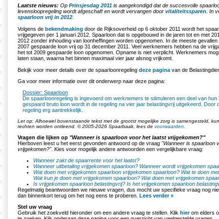
Laatste nieuws:
Op
Prinsjesdag 2011
is aangekondigd dat de succesvolle spaarlo
levensloopregeling wordt afgeschaft en wordt vervangen door
vitaliteitssparen
. In 
spaarloon vrij in 2012
.
Volgens de
bekendmaking
door de Rijksoverheid op 6 oktober 2011 wordt het spa
vrijgegeven per 1 januari 2012. Spaarloon dat is opgebouwd in de jaren tot en met 201
2012 zonder inhouding van loonheffingen worden opgenomen. In de meeste gevallen
2007 gespaarde loon vrij op 31 december 2011. Veel werknemers hebben na de vrijg
het tot 2009 gespaarde loon opgenomen. Opname is niet verplicht. Werknemers mog
laten staan, waarna het binnen maximaal vier jaar alsnog vrijkomt.
Bekijk voor meer details over de spaarloonregeling
deze pagina
van de Belastingdien
Ga voor meer informatie over dit onderwerp naar deze pagina:
Dossier: Spaarloon
De spaarloonregeling is ingevoerd om werknemers te stimuleren een deel van hun 
gespaard bruto loon wordt in de regeling na vier jaar belastingvrij uitgekeerd. Door d
regeling erg aantrekkelijk.
Let op: Alhoewel bovenstaande tekst met de grootst mogelijke zorg is samengesteld, k
rechten worden ontleend. © 2005-2026 Spaarbaak, lees de
voorwaarden
.
Vragen die lijken op
"Wanneer is spaarloon voor het laatst vrijgekomen?"
Hierboven leest u het eerst gevonden antwoord op de vraag
"Wanneer is spaarloon v
vrijgekomen?"
. Kies voor mogelijk andere antwoorden een vergelijkbare vraag:
Wanneer zakt de spaarrente voor het laatst?
Wanneer uitbetaling vrijgekomen spaarloon?
Wanneer wordt vrijgekomen spaar
Wat doen met vrijgekomen spaarloon vrijgekomen spaarloon?
Wat te doen me
Wat kun je doen met vrijgekomen spaarloon?
Wat doen met vrijgekomen spaa
Is vrijgekomen spaarloon belastingvrij?
Is het vrijgekomen spaarloon belastingv
Regelmatig beantwoorden we nieuwe vragen, dus mocht uw specifieke vraag nog nie
dan binnenkort terug om het nog eens te proberen.
Lees verder »
Stel uw vraag
Gebruik het zoekveld hieronder om een andere vraag te stellen. Klik
hier
om elders o
te zoeken. Kijk onderaan deze pagina voor een overzicht van veelgestelde vragen.