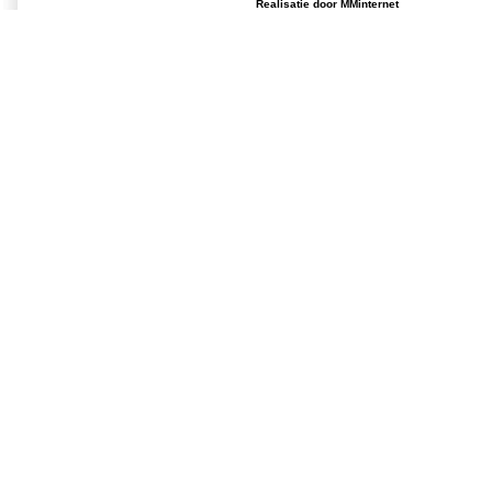
Realisatie door
MMinternet