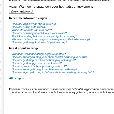
Vraag:
Recent beantwoorde vragen
Hoeveel krijg ik voor mijn auto terug?
Hoeveel is mijn auto waard?
Wat is de waarde van mijn auto?
Hoeveel belasting betaal ik over koerswinst?
Moet ik belasting betalen over mijn afgeloste woning?
Wanneer betaal ik vermogensbelasting over afbetaalde woning?
Hoeveel geld mag ik storten bij gwk per dag?
Meest populaire vragen
Wanneer wordt belastingteruggave gestort?
Hoeveel spaargeld mag je hebben zonder belasting te betalen?
Hoeveel geld mag een kind belastingvrij ontvangen?
Hoeveel geld mag je van de bank halen?
Hoeveel procent belasting betaal je in box 1?
Hoeveel spaargeld mag ik hebben met een uitkering?
Hoeveel eigen geld mag ik hebben als ik een wajong uitkering heb?
Alle vragen
Populaire zoekteksten:
wanneer is spaarloon voor het laatst vrijgekomen
,
Spaarloon 
spaarloon voor het laatst
,
waneer is het spaarloon vrij gekomen
,
wanneer is het spaa