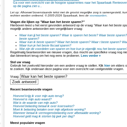
Ga voor een overzicht van de hoogste spaarrentes naar het Spaarbaak Renteoverz
op die pagina ziet u...
Let op: Alhoewel bovenstaande tekst met de grootst mogelijke zorg is samengesteld, k
rechten worden ontleend. © 2005-2026 Spaarbaak, lees de
voorwaarden
.
Vragen die lijken op
"Waar kan het beste sparen?"
Hierboven leest u het eerst gevonden antwoord op de vraag
"Waar kan het beste sp
mogelijk andere antwoorden een vergelijkbare vraag:
Waar kan jij het beste sparen?
Waar is sparen het beste?
Waar beste sparen?
beste sparen?
Waar kan ik beste sparen?
Waar het beste sparen?
Waar t beste sparen?
Waa
Waar kun je het beste fiscaal sparen?
Wat zijn de voordelen van sparen en hoe kun je eigenlijk nou het beste sparen
Regelmatig beantwoorden we nieuwe vragen, dus mocht uw specifieke vraag nog nie
dan binnenkort terug om het nog eens te proberen.
Lees verder »
Stel uw vraag
Gebruik het zoekveld hieronder om een andere vraag te stellen. Klik
hier
om elders o
te zoeken. Kijk onderaan deze pagina voor een overzicht van veelgestelde vragen.
Vraag:
Recent beantwoorde vragen
Hoeveel krijg ik voor mijn auto terug?
Hoeveel is mijn auto waard?
Wat is de waarde van mijn auto?
Hoeveel belasting betaal ik over koerswinst?
Moet ik belasting betalen over mijn afgeloste woning?
Wanneer betaal ik vermogensbelasting over afbetaalde woning?
Hoeveel geld mag ik storten bij gwk per dag?
Meest populaire vragen