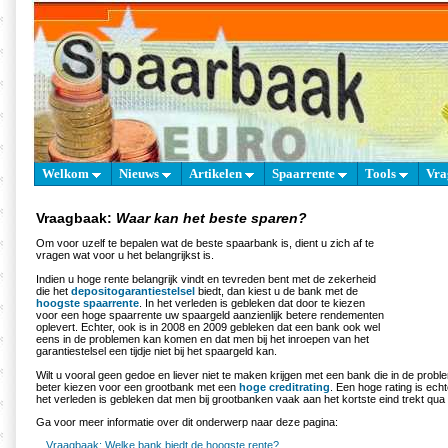
Welkom
Nieuws
Artikelen
Spaarrente
Tools
Vra
Vraagbaak:
Waar kan het beste sparen?
Om voor uzelf te bepalen wat de beste spaarbank is, dient u zich af te
vragen wat voor u het belangrijkst is.
Indien u hoge rente belangrijk vindt en tevreden bent met de zekerheid
die het
depositogarantiestelsel
biedt, dan kiest u de bank met de
hoogste spaarrente
. In het verleden is gebleken dat door te kiezen
voor een hoge spaarrente uw spaargeld aanzienlijk betere rendementen
oplevert. Echter, ook is in 2008 en 2009 gebleken dat een bank ook wel
eens in de problemen kan komen en dat men bij het inroepen van het
garantiestelsel een tijdje niet bij het spaargeld kan.
Wilt u vooral geen gedoe en liever niet te maken krijgen met een bank die in de prob
beter kiezen voor een grootbank met een
hoge creditrating
. Een hoge rating is ech
het verleden is gebleken dat men bij grootbanken vaak aan het kortste eind trekt qu
Ga voor meer informatie over dit onderwerp naar deze pagina:
Vraagbaak: Welke bank biedt de hoogste rente?