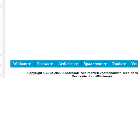
Welkom
Nieuws
Artikelen
Spaarrente
Tools
Vra
Copyright © 2005-2026 Spaarbaak. Alle rechten voorbehouden, lees de
v
Realisatie door
MMinternet