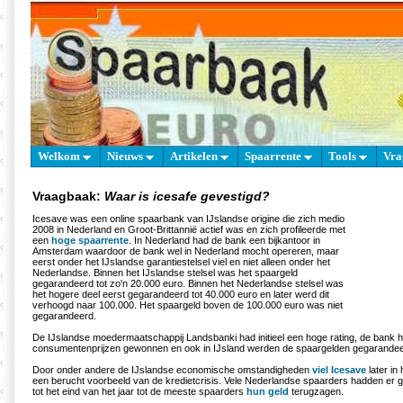
Welkom
Nieuws
Artikelen
Spaarrente
Tools
Vra
Vraagbaak:
Waar is icesafe gevestigd?
Icesave was een online spaarbank van IJslandse origine die zich medio
2008 in Nederland en Groot-Brittannië actief was en zich profileerde met
een
hoge spaarrente
. In Nederland had de bank een bijkantoor in
Amsterdam waardoor de bank wel in Nederland mocht opereren, maar
eerst onder het IJslandse garantiestelsel viel en niet alleen onder het
Nederlandse. Binnen het IJslandse stelsel was het spaargeld
gegarandeerd tot zo'n 20.000 euro. Binnen het Nederlandse stelsel was
het hogere deel eerst gegarandeerd tot 40.000 euro en later werd dit
verhoogd naar 100.000. Het spaargeld boven de 100.000 euro was niet
gegarandeerd.
De IJslandse moedermaatschappij Landsbanki had initieel een hoge rating, de bank ha
consumentenprijzen gewonnen en ook in IJsland werden de spaargelden gegarandee
Door onder andere de IJslandse economische omstandigheden
viel Icesave
later in
een berucht voorbeeld van de kredietcrisis. Vele Nederlandse spaarders hadden er g
tot het eind van het jaar tot de meeste spaarders
hun geld
terugzagen.