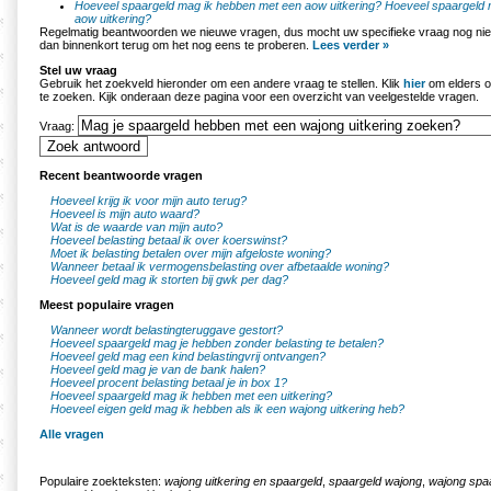
Hoeveel spaargeld mag ik hebben met een aow uitkering?
Hoeveel spaargeld 
aow uitkering?
Regelmatig beantwoorden we nieuwe vragen, dus mocht uw specifieke vraag nog nie
dan binnenkort terug om het nog eens te proberen.
Lees verder »
Stel uw vraag
Gebruik het zoekveld hieronder om een andere vraag te stellen. Klik
hier
om elders o
te zoeken. Kijk onderaan deze pagina voor een overzicht van veelgestelde vragen.
Vraag:
Recent beantwoorde vragen
Hoeveel krijg ik voor mijn auto terug?
Hoeveel is mijn auto waard?
Wat is de waarde van mijn auto?
Hoeveel belasting betaal ik over koerswinst?
Moet ik belasting betalen over mijn afgeloste woning?
Wanneer betaal ik vermogensbelasting over afbetaalde woning?
Hoeveel geld mag ik storten bij gwk per dag?
Meest populaire vragen
Wanneer wordt belastingteruggave gestort?
Hoeveel spaargeld mag je hebben zonder belasting te betalen?
Hoeveel geld mag een kind belastingvrij ontvangen?
Hoeveel geld mag je van de bank halen?
Hoeveel procent belasting betaal je in box 1?
Hoeveel spaargeld mag ik hebben met een uitkering?
Hoeveel eigen geld mag ik hebben als ik een wajong uitkering heb?
Alle vragen
Populaire zoekteksten:
wajong uitkering en spaargeld
,
spaargeld wajong
,
wajong spa