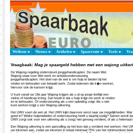
Welkom
Nieuws
Artikelen
Spaarrente
Tools
Vra
Vraagbaak:
Mag je spaargeld hebben met een wajong uitker
De Wajong-regeling ondersteunt jonggehandicapten. De naam Wet
Wajong staat voor Wet werk en arbeidsondersteuning
jonggehandicapten. Het doel van de wet is om hulp te bieden bij het
vinden en behouden van betaald werk. Zodat iedereen die k�n werken,
hiervoor ook de kansen krijgt.
U kunt vanaf uw 18e jaar Wajong krijgen als u al op jonge leeftijd een
ziekte of handicap kreeg. Dat houdt in dat u hulp krijgt om werk te vinden
en te behouden. Of ondersteuning als u een opleiding volgt. Als u niet
kunt werken krijgt u een Wajong-uitkering.
Het UWV voert de wet uit. Het UWV kijkt daarvoor eerst naar uw mogelijkheden. Wat 
goed in? Welke hulpmiddelen of ondersteuning heeft u daarbij nodig? Samen wordt d
UWV zorgt ook voor een uitkering als u (nog) niet genoeg verdient, of als u helemaal 
Een Wajong-uitkering is een aanvulling op het loon dat u verdient met werken. Het UW
uw inkomen aan, zodat uw inkomen in totaal minimaal 75% van het minimumloon bedr