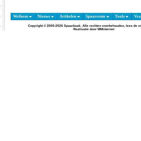
Welkom
Nieuws
Artikelen
Spaarrente
Tools
Vra
Copyright © 2005-2026 Spaarbaak. Alle rechten voorbehouden, lees de
v
Realisatie door
MMinternet