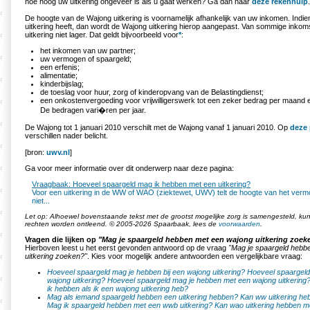
hoe hoog uw uitkering ongeveer is als u gaat werken? Ga dan naar
deze rekenhulp
.
De hoogte van de Wajong uitkering is voornamelijk afhankelijk van uw inkomen. Indi
uitkering heeft, dan wordt de Wajong uitkering hierop aangepast. Van sommige inko
uitkering niet lager. Dat geldt bijvoorbeeld voor
*
:
het inkomen van uw partner;
uw vermogen of spaargeld;
een erfenis;
alimentatie;
kinderbijslag;
de toeslag voor huur, zorg of kinderopvang van de Belastingdienst;
een onkostenvergoeding voor vrijwilligerswerk tot een zeker bedrag per maand 
De bedragen vari�ren per jaar.
De Wajong tot 1 januari 2010 verschilt met de Wajong vanaf 1 januari 2010. Op
deze
verschillen nader belicht.
[bron:
uwv.nl
]
Ga voor meer informatie over dit onderwerp naar deze pagina:
Vraagbaak: Hoeveel spaargeld mag ik hebben met een uitkering?
Voor een uitkering in de WW of WAO (ziektewet, UWV) telt de hoogte van het verm
niet...
Let op: Alhoewel bovenstaande tekst met de grootst mogelijke zorg is samengesteld, k
rechten worden ontleend. © 2005-2026 Spaarbaak, lees de
voorwaarden
.
Vragen die lijken op
"Mag je spaargeld hebben met een wajong uitkering zoek
Hierboven leest u het eerst gevonden antwoord op de vraag
"Mag je spaargeld hebb
uitkering zoeken?"
. Kies voor mogelijk andere antwoorden een vergelijkbare vraag:
Hoeveel spaargeld mag je hebben bij een wajong uitkering?
Hoeveel spaargeld
wajong uitkering?
Hoeveel spaargeld mag je hebben met een wajong uitkering
ik hebben als ik een wajong uitkering heb?
Mag als iemand spaargeld hebben een uitkering hebben?
Kan ww uitkering he
Mag ik spaargeld hebben met een wwb uitkering?
Kan wao uitkering hebben m