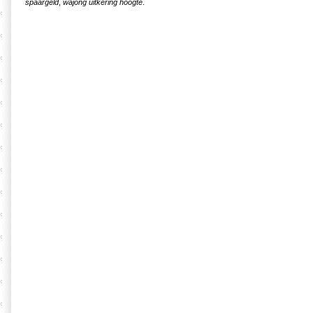
spaargeld
,
wajong uitkering hoogte
.