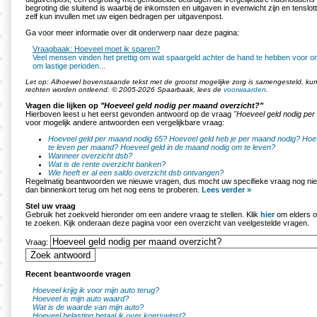
begroting die sluitend is waarbij de inkomsten en uitgaven in evenwicht zijn en tenslott
zelf kun invullen met uw eigen bedragen per uitgavenpost.
Ga voor meer informatie over dit onderwerp naar deze pagina:
Vraagbaak: Hoeveel moet ik sparen?
Veel mensen vinden het prettig om wat spaargeld achter de hand te hebben voor o
om lastige perioden...
Let op: Alhoewel bovenstaande tekst met de grootst mogelijke zorg is samengesteld, k
rechten worden ontleend. © 2005-2026 Spaarbaak, lees de
voorwaarden
.
Vragen die lijken op
"Hoeveel geld nodig per maand overzicht?"
Hierboven leest u het eerst gevonden antwoord op de vraag
"Hoeveel geld nodig per
voor mogelijk andere antwoorden een vergelijkbare vraag:
Hoeveel geld per maand nodig 65?
Hoeveel geld heb je per maand nodig?
Hoev
te leven per maand?
Hoeveel geld in de maand nodig om te leven?
Wanneer overzicht dsb?
Wat is de rente overzicht banken?
Wie heeft er al een saldo overzicht dsb ontvangen?
Regelmatig beantwoorden we nieuwe vragen, dus mocht uw specifieke vraag nog nie
dan binnenkort terug om het nog eens te proberen.
Lees verder »
Stel uw vraag
Gebruik het zoekveld hieronder om een andere vraag te stellen. Klik
hier
om elders o
te zoeken. Kijk onderaan deze pagina voor een overzicht van veelgestelde vragen.
Vraag:
Recent beantwoorde vragen
Hoeveel krijg ik voor mijn auto terug?
Hoeveel is mijn auto waard?
Wat is de waarde van mijn auto?
Hoeveel belasting betaal ik over koerswinst?