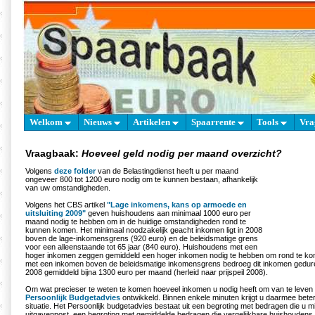
Welkom
Nieuws
Artikelen
Spaarrente
Tools
Vra
Vraagbaak:
Hoeveel geld nodig per maand overzicht?
Volgens
deze folder
van de Belastingdienst heeft u per maand
ongeveer 800 tot 1200 euro nodig om te kunnen bestaan, afhankelijk
van uw omstandigheden.
Volgens het CBS artikel
"Lage inkomens, kans op armoede en
uitsluiting 2009"
geven huishoudens aan minimaal 1000 euro per
maand nodig te hebben om in de huidige omstandigheden rond te
kunnen komen. Het minimaal noodzakelijk geacht inkomen ligt in 2008
boven de lage-inkomensgrens (920 euro) en de beleidsmatige grens
voor een alleenstaande tot 65 jaar (840 euro). Huishoudens met een
hoger inkomen zeggen gemiddeld een hoger inkomen nodig te hebben om rond te k
met een inkomen boven de beleidsmatige inkomensgrens bedroeg dit inkomen gedur
2008 gemiddeld bijna 1300 euro per maand (herleid naar prijspeil 2008).
Om wat precieser te weten te komen hoeveel inkomen u nodig heeft om van te leven 
Persoonlijk Budgetadvies
ontwikkeld. Binnen enkele minuten krijgt u daarmee beter 
situatie. Het Persoonlijk budgetadvies bestaat uit een begroting met bedragen die u m
uitgavenpost, een begroting met gemiddelde bedragen die vergelijkbare huishoudens 