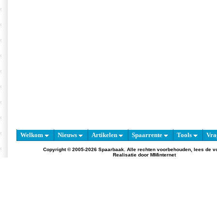
Welkom
Nieuws
Artikelen
Spaarrente
Tools
Vra
Copyright © 2005-2026 Spaarbaak. Alle rechten voorbehouden, lees de
v
Realisatie door
MMinternet