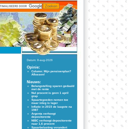
Datum: 8-aug-2026
Opinie:
Column: Mijn pensioenplan?
Aflossen!
Nieuws:
Belangstelling sparen gedaald
met de rente
Nul procent is geen 1 april
grap
Spaartegoeden nemen toe
maar inleg is lager
Inflatie in 2015 de laagste na
1987
Argenta verhoogt
depositorente
NIBC verhoogt depositorente
naar 1,6 procent
Spaarbelasting verandert