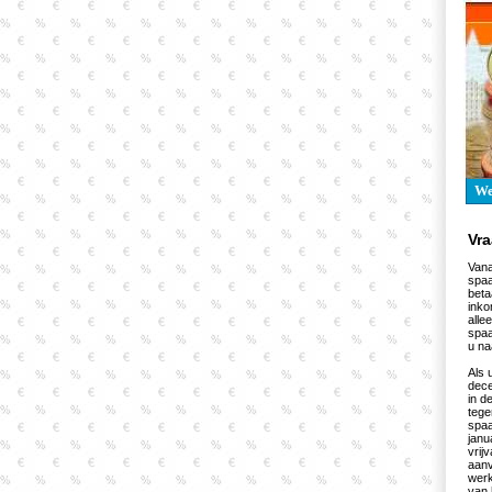
W
Vr
Vana
spaa
beta
inko
alle
spaa
u n
Als 
dece
in d
tege
spaa
janu
vrij
aanv
werk
van 