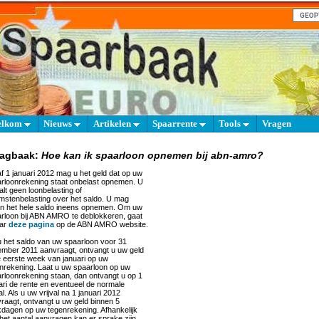
elkom
Nieuws
Artikelen
Spaarrente
Tools
Vragen
aagbaak:
Hoe kan ik spaarloon opnemen bij abn-amro?
f 1 januari 2012 mag u het geld dat op uw
rloonrekening staat onbelast opnemen. U
alt geen loonbelasting of
mstenbelasting over het saldo. U mag
en het hele saldo ineens opnemen. Om uw
rloon bij ABN AMRO te deblokkeren, gaat
aar
deze pagina
op de ABN AMRO website.
u het saldo van uw spaarloon voor 31
mber 2011 aanvraagt, ontvangt u uw geld
e eerste week van januari op uw
nrekening. Laat u uw spaarloon op uw
rloonrekening staan, dan ontvangt u op 1
ari de rente en eventueel de normale
val. Als u uw vrijval na 1 januari 2012
raagt, ontvangt u uw geld binnen 5
dagen op uw tegenrekening. Afhankelijk
het aantal aanvragen kan er sprake zijn