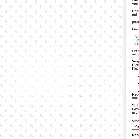
van 
Naas
ook 
[bro
Ga v
Vr
Sp
el
Let 
rech
Vrag
Hier
Kies
Rege
dan 
Stel
Gebr
te z
Vra
Rec