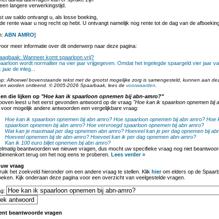
een langere verwerkingstijd.
t uw saldo ontvangt u, als losse boeking,
de rente waar u nog recht op hebt. U ontvangt namelijk nog rente tot de dag van de afboekin
n:
ABN AMRO
]
oor meer informatie over dit onderwerp naar deze pagina:
aagbaak: Wanneer komt spaarloon vrij?
aarloon wordt normaliter na vier jaar vrijgegeven. Omdat het ingelegde spaargeld vier jaar v
k jaar de inleg...
op: Alhoewel bovenstaande tekst met de grootst mogelijke zorg is samengesteld, kunnen aan de
ten worden ontleend. © 2005-2026 Spaarbaak, lees de
voorwaarden
.
en die lijken op
"Hoe kan ik spaarloon opnemen bij abn-amro?"
boven leest u het eerst gevonden antwoord op de vraag
"Hoe kan ik spaarloon opnemen bij
 voor mogelijk andere antwoorden een vergelijkbare vraag:
Hoe kan ik spaarloon opnemen bij abn amro?
Hoe spaarloon opnemen bij abn amro?
Hoe k
spaarloon opnemen bij abn amro?
Hoe vervroegd spaarloon opnemen bij abn amro?
Wat kan je maximaal per dag opnemen abn amro?
Hoeveel kan je per dag opnemen bij ab
Hoeveel opnemen bij de abn-amro?
Hoeveel kan ik per dag opnemen abn-amro?
Kan ik 100 euro biljet opnemen bij abn amro?
lmatig beantwoorden we nieuwe vragen, dus mocht uw specifieke vraag nog niet beantwoord
binnenkort terug om het nog eens te proberen.
Lees verder »
 uw vraag
uik het zoekveld hieronder om een andere vraag te stellen. Klik
hier
om elders op de Spaarb
oeken. Kijk onderaan deze pagina voor een overzicht van veelgestelde vragen.
ag:
ent beantwoorde vragen