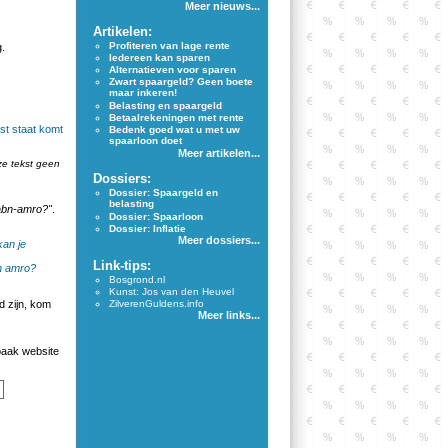
Meer nieuws...
Artikelen:
Profiteren van lage rente
g.
Iedereen kan sparen
Alternatieven voor sparen
Zwart spaargeld? Geen boete
maar inkeren!
Belasting en spaargeld
Betaalrekeningen met rente
ast staat komt
Bedenk goed wat u met uw
spaarloon doet
Meer artikelen...
ze tekst geen
Dossiers:
Dossier: Spaargeld en
belasting
 abn-amro?"
.
Dossier: Spaarloon
Dossier: Inflatie
Meer dossiers...
an je
Link-tips:
n amro?
Bosgrond.nl
Kunst: Jos van den Heuvel
 zijn, kom
ZilverenGuldens.info
Meer links...
aak website